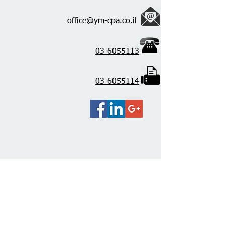
office@ym-cpa.co.il
03-6055113
03-6055114